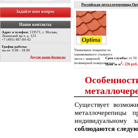
Российская металлочерепица Op
Задайте нам вопрос
Наши контакты
Адрес и телефон:
119571, г. Москва,
Ленинский пр-т, д. 123
+7 (495) 487-84-42
График работы:
Уникальное покрытие из
пн-пт: 9.00 - 18.00
оцинкованного стального
Другие наши филиалы
Срок службы:
от 50 
листа с защитной
полимерной поверхностью.
2
226 руб.
Цена за м
:
Особенност
металлочер
Существует возможн
металлочерепицы 
индивидуальному з
соблюдаются следу