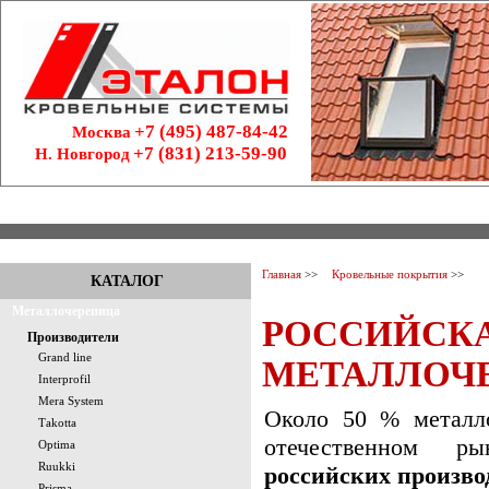
+7 (495) 487-84-42
Москва
+7 (831) 213-59-90
Н. Новгород
ГЛАВНАЯ
О КОМПАНИИ
АКЦИИ
ЦЕНЫ
Г
Главная
>>
Кровельные покрытия
>>
КАТАЛОГ
Металлочерепица
РОССИЙСК
Производители
Grand line
МЕТАЛЛОЧ
Interprofil
Mera System
Около 50 % металло
Тakotta
отечественном р
Optima
Ruukki
российских произво
Prisma