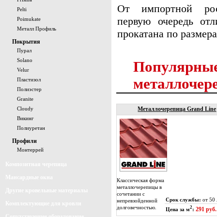
От импортной рос
Pelti
первую очередь отл
Poimukate
Металл Профиль
прокатана по размер
Покрытия
Пурал
Solano
Популярные
Velur
металлочер
Пластизол
Полиэстер
Granite
Cloudy
Металлочерепица Grand Line
Викинг
Полиуретан
Профили
Монтеррей
Композитная черепица
Мансардные окна
Классическая форма
металлочерепицы в
Другие кровельные материалы
сочетании с
Срок службы:
от 50 
непревзойденной
Комплектующие для кровли
долговечностью.
2
291 руб.
Цена за м
:
Сопутствующее оборудование