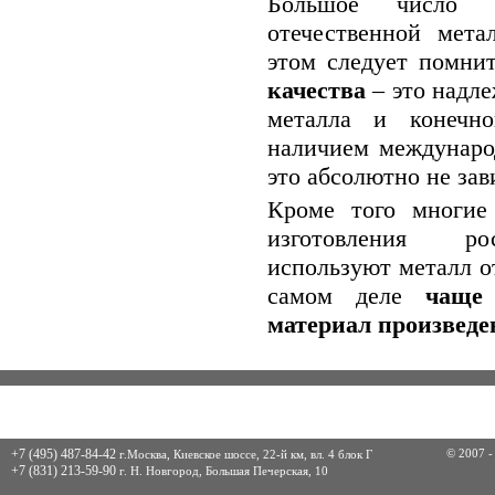
Большое число п
отечественной мета
этом следует помни
качества
– это надле
металла и конечно
наличием междунаро
это абсолютно не зав
Кроме того многие
изготовления ро
используют металл о
самом деле
чаще
материал произведе
ГЛАВНАЯ
О КОМПАНИИ
АКЦИИ
ЦЕНЫ
Г
+7 (495) 487-84-42
© 2007 -
г.Москва, Киевское шоссе, 22-й км, вл. 4 блок Г
+7 (831) 213-59-90
г. Н. Новгород, Большая Печерская, 10