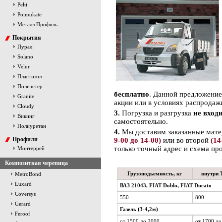
Pelti
Poimukate
Металл Профиль
Покрытия
Пурал
Solano
Velur
Пластизол
Полиэстер
бесплатно
. Данной предложение
Granite
акции или в условиях распродаж
Cloudy
3.
Погрузка и разгрузка
не вход
Викинг
самостоятельно.
Полиуретан
4.
Мы доставим заказанные матер
Профили
9-00 до 14-00)
или во второй
(14
только точный адрес и схема про
Монтеррей
Композитная черепица
Грузоподьемность, кг
внутри 
MetroBond
Luxard
ВАЗ 21043, FIAT Doblo, FIAT Ducato
Coversys
550
800
Gerard
Газель (3-4,2м)
Feroof
от 1500 до 2000
от 1700 до