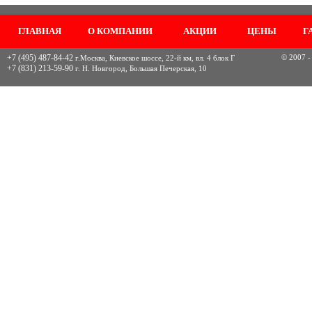
ГЛАВНАЯ
О КОМПАНИИ
АКЦИИ
ЦЕНЫ
Г
+7 (495) 487-84-42
© 2007 -
г.Москва, Киевское шоссе, 22-й км, вл. 4 блок Г
+7 (831) 213-59-90
г. Н. Новгород, Большая Печерская, 10