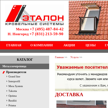
+7 (495) 487-84-42
Москва
+7 (831) 213-59-90
Н. Новгород
ГЛАВНАЯ
О КОМПАНИИ
АКЦИИ
ЦЕНЫ
Г
Главная
>>
Услуги
>>
КАТАЛОГ
Металлочерепица
Производители
Grand line
Interprofil
Mera System
Тakotta
ДОСТАВКА
Optima
Ruukki
Prisma