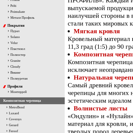
ПРОФИЛЬ». Каждый из 
Pelti
выпускаемой продукции
Poimukate
наилучшей стороны в 
Металл Профиль
стали таких мировых ко
Покрытия
Мягкая кровля
Пурал
Solano
Кровельный материал н
Velur
11,3 град (1:5) до 90 г
Пластизол
Композитная череп
Полиэстер
Композитная черепица
Granite
Cloudy
исключает неоправдан
Викинг
Натуральная череп
Полиуретан
Самый древний кровел
Профили
черепицы для многих 
Монтеррей
эстетическим идеалом
Композитная черепица
Волнистые листы
MetroBond
Luxard
«Ондулин» и «Нулайн»
Coversys
материал для кровли, 
Gerard
твердых пород деревь
Feroof