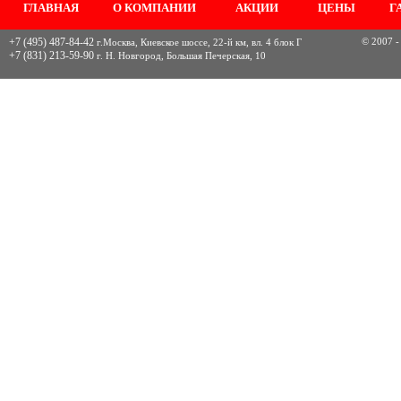
ГЛАВНАЯ
О КОМПАНИИ
АКЦИИ
ЦЕНЫ
Г
+7 (495) 487-84-42
© 2007 -
г.Москва, Киевское шоссе, 22-й км, вл. 4 блок Г
+7 (831) 213-59-90
г. Н. Новгород, Большая Печерская, 10