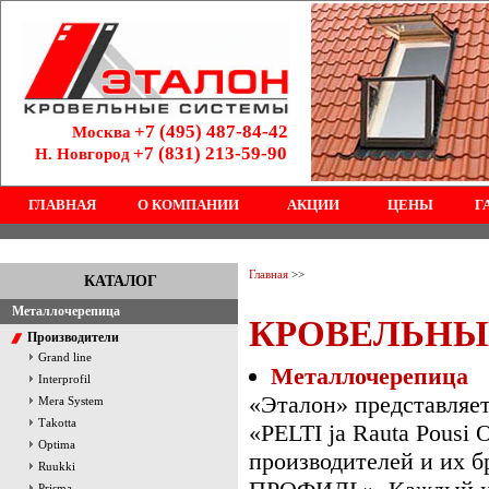
+7 (495) 487-84-42
Москва
+7 (831) 213-59-90
Н. Новгород
ГЛАВНАЯ
О КОМПАНИИ
АКЦИИ
ЦЕНЫ
Г
Главная
>>
КАТАЛОГ
Металлочерепица
КРОВЕЛЬНЫ
Производители
Grand line
Металлочерепица
Interprofil
«Эталон» представляет
Mera System
Тakotta
«PELTI ja Rauta Pousi
Optima
производителей и их
Ruukki
Prisma