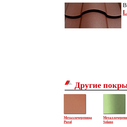
В
L
Другие покр
Металлочерепица
Металлочереп
Pural
Solano