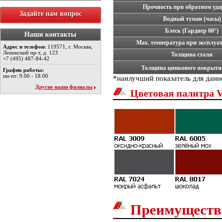
Прочность при обратном уда
Задайте нам вопрос
Водный туман (часы)
Блеск (Гарднер 60°)
Наши контакты
Мах. температура при эксплуат
Адрес и телефон:
119571, г. Москва,
Ленинский пр-т, д. 123
Толщина стали
+7 (495) 487-84-42
Толщина цинкового покрыти
График работы:
пн-пт: 9.00 - 18.00
*наилучший показатель для данн
Другие наши филиалы
Цветовая палитра V
Преимуществ