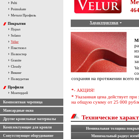
Ме
Pelti
464
Poimukate
Металл Профиль
Характеристики
Покрытия
Пурал
Solano
М
Velur
р
Пластизол
и
Полиэстер
н
Granite
з
Cloudy
V
Викинг
с
сохраняя на протяжении всего п
Полиуретан
Профили
*
- АКЦИЯ!
Монтеррей
*
Указанная цена действует при 
на общую сумму от 25 000 рубл
Композитная черепица
Мансардные окна
Технические харак
Другие кровельные материалы
Комплектующие для кровли
Номинальная толщина покрыт
Сопутствующее оборудование
Минимальный радиус изгиб