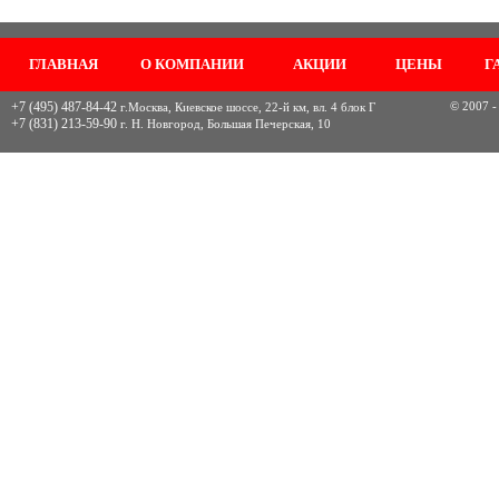
ГЛАВНАЯ
О КОМПАНИИ
АКЦИИ
ЦЕНЫ
Г
+7 (495) 487-84-42
© 2007 -
г.Москва, Киевское шоссе, 22-й км, вл. 4 блок Г
+7 (831) 213-59-90
г. Н. Новгород, Большая Печерская, 10