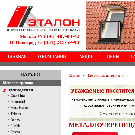
+7 (495) 487-84-42
Москва
+7 (831) 213-59-90
Н. Новгород
ГЛАВНАЯ
О КОМПАНИИ
АКЦИИ
ЦЕНЫ
Г
КАТАЛОГ
Главная
>>
Кровельные покрытия
>>
Металлочерепица
Производители
Grand line
Interprofil
Mera System
Тakotta
Optima
МЕТАЛЛОЧЕРЕПИЦА
Ruukki
Prisma