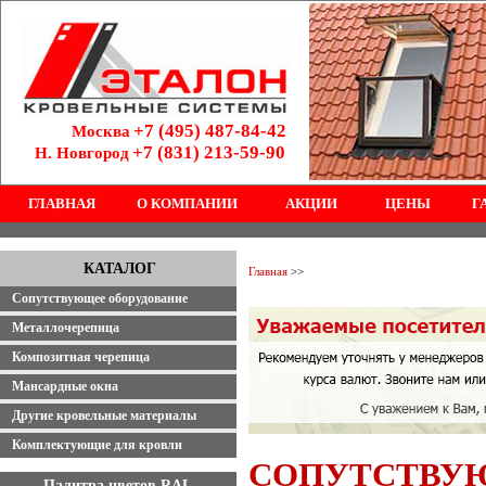
+7 (495) 487-84-42
Москва
+7 (831) 213-59-90
Н. Новгород
ГЛАВНАЯ
О КОМПАНИИ
АКЦИИ
ЦЕНЫ
Г
КАТАЛОГ
Главная
>>
Сопутствующее оборудование
Металлочерепица
Композитная черепица
Мансардные окна
Другие кровельные материалы
Комплектующие для кровли
СОПУТСТВУЮ
Палитра цветов RAL