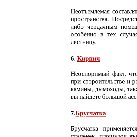
Неотъемлемая составля
пространства. Посред
либо чердачным помещ
особенно в тех случа
лестницу.
6.
Кирпич
Неоспоримый факт, чт
при стороительстве и р
камины, дымоходы, так
вы найдете большой асс
7.
Брусчатка
Брусчатка применяетс
ступенек, площадок въ