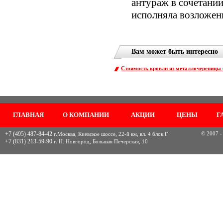
антураж в сочетани
исполняла возложенн
Вам может быть интересно
Стоимость кровли из металлочерепицы (
ГЛАВНАЯ
О КОМПАНИИ
АКЦИИ
ЦЕНЫ
Г
+7 (495) 487-84-42
© 2007 -
г.Москва, Киевское шоссе, 22-й км, вл. 4 блок Г
+7 (831) 213-59-90
г. Н. Новгород, Большая Печерская, 10