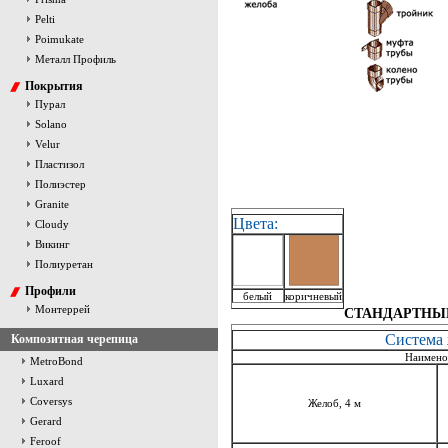
Pelti
Poimukate
Металл Профиль
Покрытия
Пурал
Solano
Velur
Пластизол
Полиэстер
Granite
Цвета:
Cloudy
Викинг
Полиуретан
Профили
белый
коричневый
Монтеррей
СТАНДАРТНЫ
Система
Композитная черепица
Наимено
MetroBond
Luxard
Coversys
Желоб, 4 м
Gerard
Feroof