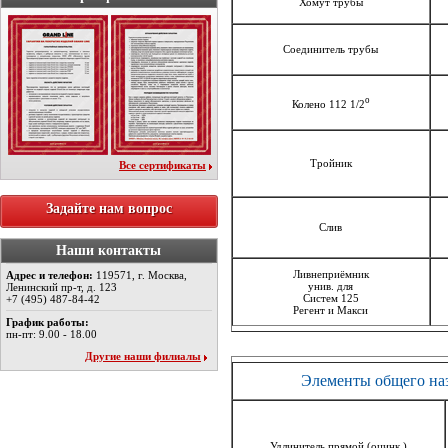
Хомут трубы
Соединитель трубы
o
Колено 112 1/2
Тройник
Все сертификаты
Задайте нам вопрос
Слив
Наши контакты
Ливнеприёмник
Адрес и телефон:
119571, г. Москва,
унив. для
Ленинский пр-т, д. 123
Систем 125
+7 (495) 487-84-42
Регент и Макси
График работы:
пн-пт: 9.00 - 18.00
Другие наши филиалы
Элементы общего на
Удлинитель прямой (оцинк.)