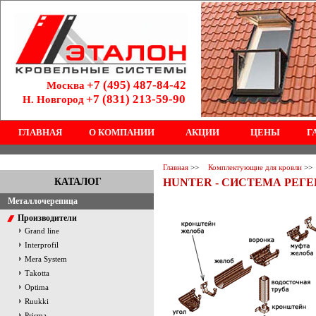
+7 (495) 487-84-42
Москва
+7 (831) 213-59-90
Н. Новгород
ГЛАВНАЯ
О КОМПАНИИ
АКЦИИ
ЦЕНЫ
Г
Главная
>>
Комплектующие для кровли
>>
КАТАЛОГ
HUNTER - СИСТЕМА РЕГЕ
Металлочерепица
Производители
Grand line
Interprofil
Mera System
Тakotta
Optima
Ruukki
Prisma