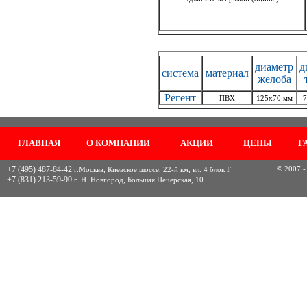
диаметр
д
система
материал
желоба
Регент
ПВХ
125х70 мм
7
ГЛАВНАЯ
О КОМПАНИИ
АКЦИИ
ЦЕНЫ
Г
+7 (495) 487-84-42
© 2007 -
г.Москва, Киевское шоссе, 22-й км, вл. 4 блок Г
+7 (831) 213-59-90
г. Н. Новгород, Большая Печерская, 10