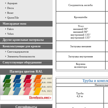
Aquapan
Соединитель желоба
Decra
Roser
Кронштейн
QueenTile
Мансардные окна
Угол
Fakro
внешний 90°
внешний 90°
Velux
внутренний 135°
внутренний 135°
Другие кровельные материалы
Комплектующие для кровли
Заглушка внешняя
Снегозадержатели
Элементы безопасности
Заглушка внутренняя
Сопутствующее оборудование
Корзина
коллектора
Палитра цветов RAL
Трубы и комп
Наименова
Труба
4,0 м
Подобрать цвет
Сертификаты