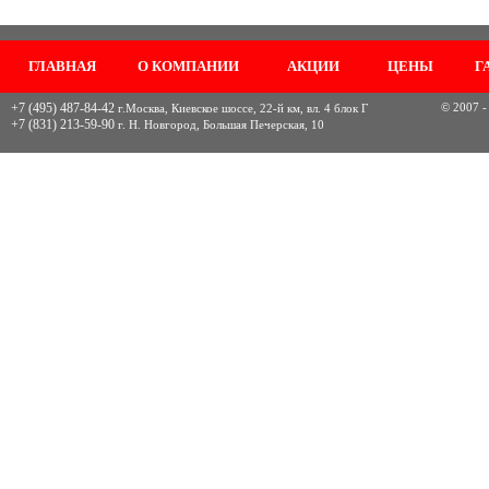
ГЛАВНАЯ
О КОМПАНИИ
АКЦИИ
ЦЕНЫ
Г
+7 (495) 487-84-42
© 2007 -
г.Москва, Киевское шоссе, 22-й км, вл. 4 блок Г
+7 (831) 213-59-90
г. Н. Новгород, Большая Печерская, 10