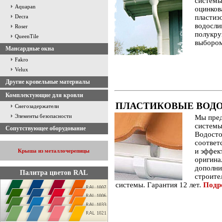
системы
Aquapan
оцинков
Decra
пластиз
водосли
Roser
полукру
QueenTile
выбором
Мансардные окна
Fakro
Velux
Другие кровельные материалы
Комплектующие для кровли
ПЛАСТИКОВЫЕ ВОД
Снегозадержатели
Элементы безопасности
Мы пред
системы 
Сопутствующее оборудование
Водосто
соответ
и эффек
Крыша из металлочерепицы
оригина
дополни
Палитра цветов RAL
строите
системы. Гарантия 12 лет.
Подр