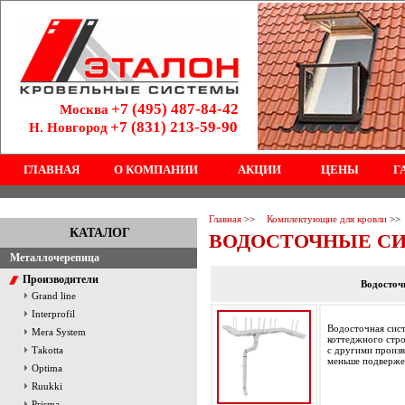
+7 (495) 487-84-42
Москва
+7 (831) 213-59-90
Н. Новгород
ГЛАВНАЯ
О КОМПАНИИ
АКЦИИ
ЦЕНЫ
Г
Главная
>>
Комплектующие для кровли
>>
КАТАЛОГ
ВОДОСТОЧНЫЕ СИ
Металлочерепица
Производители
Водосточ
Grand line
Interprofil
Водосточная сист
Mera System
коттеджного стро
Тakotta
с другими произв
меньше подверже
Optima
Ruukki
Prisma