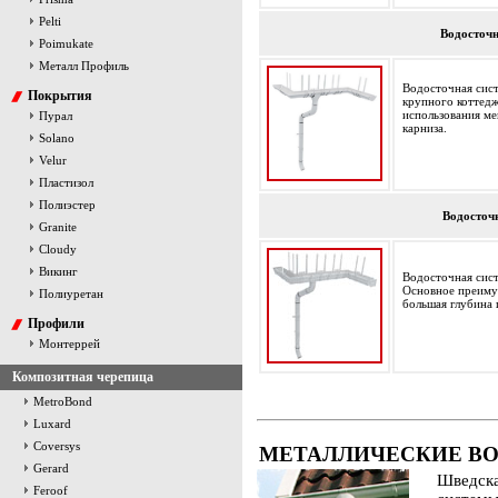
Pelti
Водосточн
Poimukate
Металл Профиль
Водосточная сист
Покрытия
крупного коттедж
использования ме
Пурал
карниза.
Solano
Velur
Пластизол
Полиэстер
Водосточ
Granite
Cloudy
Викинг
Водосточная сист
Основное преиму
Полиуретан
большая глубина 
Профили
Монтеррей
Композитная черепица
MetroBond
Luxard
Coversys
МЕТАЛЛИЧЕСКИЕ В
Gerard
Шведска
Feroof