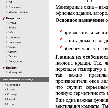
Pelti
Мансардные окна – важн
Poimukate
офисных зданий, загоро
Металл Профиль
Покрытия
Основное назначение о
Пурал
Solano
привлекательный ди
Velur
Пластизол
защита дома от воз
Полиэстер
Granite
обеспечение естеств
Cloudy
Главная их особенност
Викинг
Полиуретан
наклона крыши. Так, л
Профили
перепады температур и
Монтеррей
так важно правильн
Композитная черепица
производители окон я
MetroBond
что служит серьезным
Luxard
полную герметичность 
Coversys
Еще одна важная функци
Gerard
Feroof
вентиляция комнаты. Та