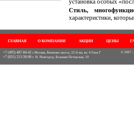
установка особых «пос
Стиль, многофункци
характеристики, которы
ГЛАВНАЯ
О КОМПАНИИ
АКЦИИ
ЦЕНЫ
Г
+7 (495) 487-84-42
© 2007 -
г.Москва, Киевское шоссе, 22-й км, вл. 4 блок Г
+7 (831) 213-59-90
г. Н. Новгород, Большая Печерская, 10