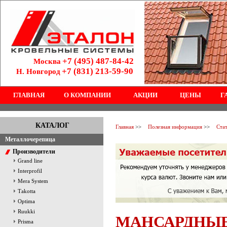
+7 (495) 487-84-42
Москва
+7 (831) 213-59-90
Н. Новгород
ГЛАВНАЯ
О КОМПАНИИ
АКЦИИ
ЦЕНЫ
Г
КАТАЛОГ
Главная
>>
Полезная информация
>>
Ста
Металлочерепица
Производители
Grand line
Interprofil
Mera System
Тakotta
Optima
Ruukki
МАНСАРДНЫЕ
Prisma