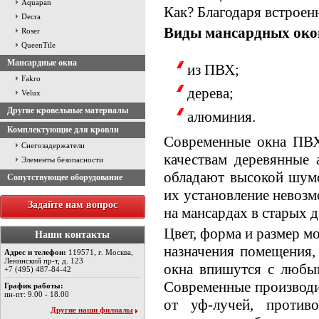
Aquapan
Как? Благодаря встроен
Decra
Виды мансардных око
Roser
QueenTile
Мансардные окна
из ПВХ;
Fakro
дерева;
Velux
Другие кровельные материалы
алюминия.
Комплектующие для кровли
Современные окна ПВХ 
Снегозадержатели
качествам деревянные 
Элементы безопасности
обладают высокой шумо
Сопутствующее оборудование
их установление невоз
Задайте нам вопрос
на мансардах в старых д
Цвет, форма и размер м
Наши контакты
назначения помещения,
Адрес и телефон:
119571, г. Москва,
Ленинский пр-т, д. 123
окна впишутся с любым
+7 (495) 487-84-42
Современные производи
График работы:
пн-пт: 9.00 - 18.00
от уф-лучей, против
Другие наши филиалы