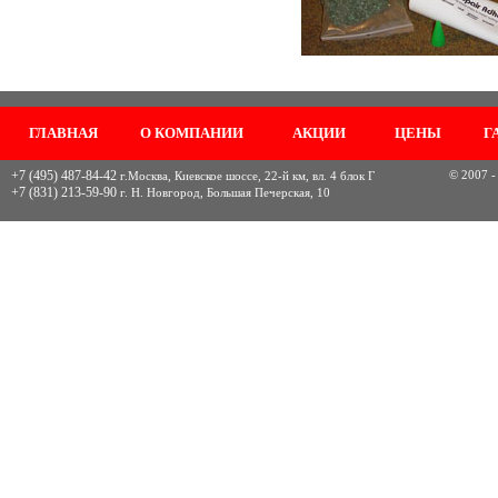
ГЛАВНАЯ
О КОМПАНИИ
АКЦИИ
ЦЕНЫ
Г
+7 (495) 487-84-42
© 2007 -
г.Москва, Киевское шоссе, 22-й км, вл. 4 блок Г
+7 (831) 213-59-90
г. Н. Новгород, Большая Печерская, 10