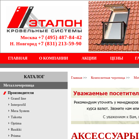
+7 (495) 487-84-42
Москва
+7 (831) 213-59-90
Н. Новгород
ГЛАВНАЯ
О КОМПАНИИ
АКЦИИ
ЦЕНЫ
Г
КАТАЛОГ
Главная
>>
Композитная черепица
>>
Me
Металлочерепица
Производители
Grand line
Interprofil
Mera System
Тakotta
Optima
Ruukki
АКСЕССУАРЫ
Prisma