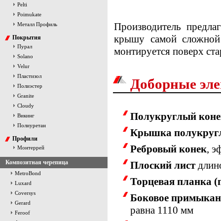
Pelti
Poimukate
Производитель предла
Металл Профиль
крышу самой сложной
Покрытия
Пурал
монтируется поверх ста
Solano
Velur
Пластизол
Доборные эл
Полиэстер
Granite
Cloudy
Полукруглый коне
Викинг
Полиуретан
Крышка полукругл
Профили
Ребровый конек
, э
Монтеррей
Композитная черепица
Плоский лист
длино
MetroBond
Торцевая планка (
Luxard
Coversys
Боковое примыкание
Gerard
равна 1110 мм
Feroof