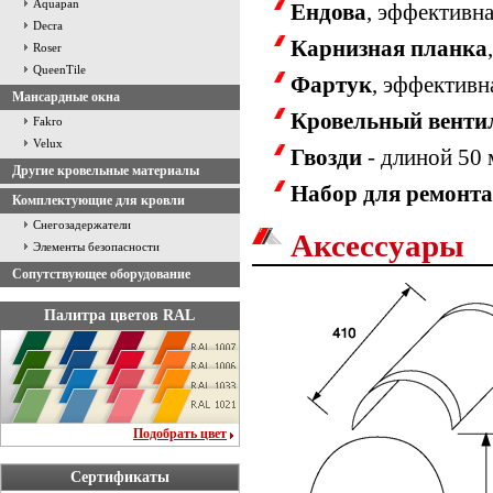
Aquapan
Ендова
, эффективн
Decra
Карнизная планка
Roser
QueenTile
Фартук
, эффективн
Мансардные окна
Кровельный венти
Fakro
Velux
Гвозди
- длиной 50
Другие кровельные материалы
Набор для ремонта
Комплектующие для кровли
Снегозадержатели
Аксессуары
Элементы безопасности
Сопутствующее оборудование
Палитра цветов RAL
Подобрать цвет
Сертификаты