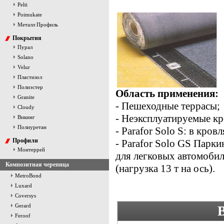
Pelti
Poimukate
Металл Профиль
Покрытия
Пурал
Solano
Velur
Пластизол
Полиэстер
Область применения:
Granite
- Пешеходные террасы;
Cloudy
- Неэксплуатируемые к
Викинг
Полиуретан
- Parafor Solo S: в кров
Профили
- Parafor Solo GS Парк
Монтеррей
для легковых автомобил
Композитная черепица
(нагрузка 13 т на ось).
MetroBond
Luxard
Coversys
Gerard
Feroof