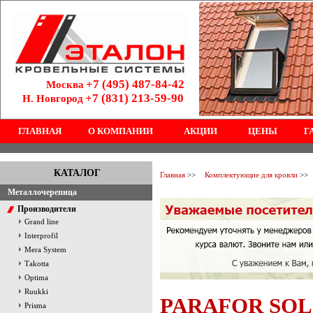
+7 (495) 487-84-42
Москва
+7 (831) 213-59-90
Н. Новгород
ГЛАВНАЯ
О КОМПАНИИ
АКЦИИ
ЦЕНЫ
Г
КАТАЛОГ
Главная
>>
Комплектующие для кровли
>>
Металлочерепица
Производители
Grand line
Interprofil
Mera System
Тakotta
Optima
Ruukki
PARAFOR SO
Prisma