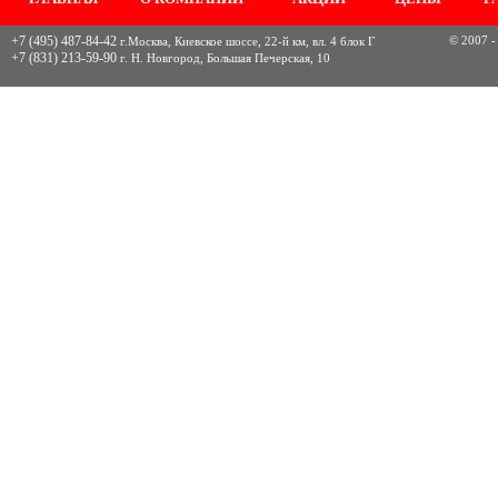
+7 (495) 487-84-42
© 2007 -
г.Москва, Киевское шоссе, 22-й км, вл. 4 блок Г
+7 (831) 213-59-90
г. Н. Новгород, Большая Печерская, 10