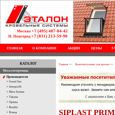
+7 (495) 487-84-42
Москва
+7 (831) 213-59-90
Н. Новгород
ГЛАВНАЯ
О КОМПАНИИ
АКЦИИ
ЦЕНЫ
Г
КАТАЛОГ
Главная
>>
Комплектующие для кровли
>>
Металлочерепица
Производители
Grand line
Interprofil
Mera System
Тakotta
Optima
Ruukki
SIPLAST PRI
Prisma