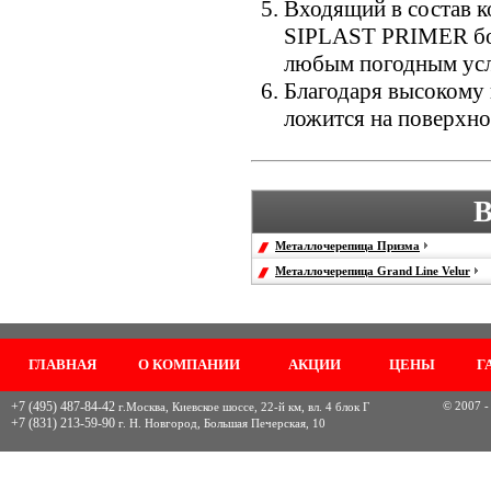
Входящий в состав 
SIPLAST PRIMER бол
любым погодным ус
Благодаря высокому 
ложится на поверхно
В
Металлочерепица Призма
Металлочерепица Grand Line Velur
ГЛАВНАЯ
О КОМПАНИИ
АКЦИИ
ЦЕНЫ
Г
+7 (495) 487-84-42
© 2007 -
г.Москва, Киевское шоссе, 22-й км, вл. 4 блок Г
+7 (831) 213-59-90
г. Н. Новгород, Большая Печерская, 10