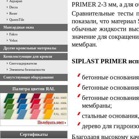
Aquapan
PRIMER 2-3 мм, а для о
Decra
Сравнительные тесты 
Roser
показали, что материал
QueenTile
Мансардные окна
обычные жидкости высы
Fakro
значение для сокращени
Velux
мембран.
Другие кровельные материалы
Комплектующие для кровли
SIPLAST PRIMER испол
Снегозадержатели
Элементы безопасности
бетонные основания
Сопутствующее оборудование
бетонные основания
Палитра цветов RAL
бетонные основания
мембраны;
стальные основания
Подобрать цвет
дерево для гидроиз
Сертификаты
Благодаря высокому кач