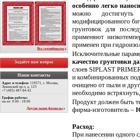
особенно легко нанос
можно достигнуть
модифицированного би
грунтовок для после
применяют низкотемп
применен при гидроизол
Все сертификаты
Исключительные парам
качество грунтовки да
Задайте нам вопрос
слоев SIPLAST PRIMER и
Наши контакты
и комбинированных под
Адрес и телефон:
119571, г. Москва,
очищено от пыли и дру
Ленинский пр-т, д. 123
+7 (495) 487-84-42
необходимо встряхнуть, 
График работы:
Продукт должен быть те
пн-пт: 9.00 - 18.00
фирма-изготовитель –
I
Другие наши филиалы
Расход:
При нанесении одного с