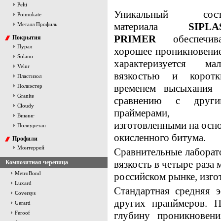
Pelti
Уникальный сост
Poimukate
материала
SIPLA
Металл Профиль
PRIMER
обеспечива
Покрытия
Пурал
хорошее проникновени
Solano
характеризуется мал
Velur
вязкостью и коротк
Пластизол
временем высыхания 
Полиэстер
Granite
сравнению с други
Cloudy
праймерами,
Викинг
изготовленными на осн
Полиуретан
окисленного битума.
Профили
Монтеррей
Сравнительные лаборат
вязкость в четыре раза
Композитная черепица
MetroBond
российском рынке, изго
Luxard
Стандартная средняя 
Coversys
других прапймеров. П
Gerard
Feroof
глубину проникновен