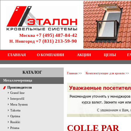
+7 (495) 487-84-42
Москва
+7 (831) 213-59-90
Н. Новгород
ГЛАВНАЯ
О КОМПАНИИ
АКЦИИ
ЦЕНЫ
Г
КАТАЛОГ
Главная
>>
Комплектующие для кровли
>>
Металлочерепица
Производители
Grand line
Interprofil
Mera System
Тakotta
Optima
Ruukki
COLLE PAR
Prisma