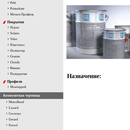
Pelti
Poimukate
Металл Профиль
Покрытия
Пурал
Solano
Velur
Пластизол
Полиэстер
Granite
Cloudy
Викинг
Полиуретан
Назначение:
Профили
Монтеррей
Композитная черепица
MetroBond
Luxard
Coversys
Gerard
Feroof