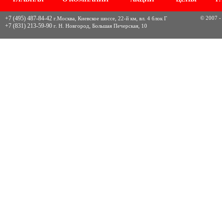
+7 (495) 487-84-42
© 2007 -
г.Москва, Киевское шоссе, 22-й км, вл. 4 блок Г
+7 (831) 213-59-90
г. Н. Новгород, Большая Печерская, 10