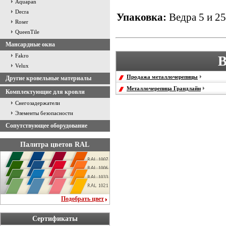
Aquapan
Decra
Упаковка:
Ведра 5 и 25
Roser
QueenTile
Мансардные окна
Fakro
В
Velux
Продажа металлочерепицы
Другие кровельные материалы
Металлочерепица Грандлайн
Комплектующие для кровли
Снегозадержатели
Элементы безопасности
Сопутствующее оборудование
Палитра цветов RAL
Подобрать цвет
Сертификаты