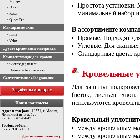
Aquapan
Простота установки. 
Decra
минимальный набор ин
Roser
QueenTile
Мансардные окна
В ассортименте комп
Fakro
Прямые. Подходят для
Velux
Угловые. Для скатных 
Другие кровельные материалы
Стандартные цвета: к
Комплектующие для кровли
Снегозадержатели
Элементы безопасности
Кровельные 
Сопутствующее оборудование
Для защиты подкровел
Задайте нам вопрос
(веток, листьев, хвои
используются кровельн
Наши контакты
Адрес и телефон:
119571, г. Москва,
Ленинский пр-т, д. 123
Кровельный уплотните
+7 (495) 487-84-42
График работы:
между кровельным ма
пн-пт: 9.00 - 18.00
между кровельным мат
Другие наши филиалы