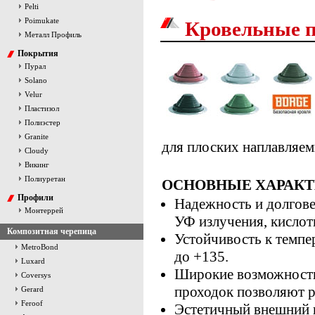
Pelti
Poimukate
Кровельные 
Металл Профиль
Покрытия
Пурал
Solano
Velur
Пластизол
Полиэстер
Granite
для плоских наплавляе
Cloudy
Викинг
Полиуретан
ОСНОВНЫЕ ХАРАК
Профили
Надежность и долгове
Монтеррей
УФ излучения, кислот
Композитная черепица
Устойчивость к темпе
MetroBond
до +135.
Luxard
Широкие возможности 
Coversys
проходок позволяют р
Gerard
Feroof
Эстетичный внешний в