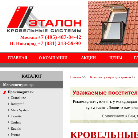
+7 (495) 487-84-42
Москва
+7 (831) 213-59-90
Н. Новгород
ГЛАВНАЯ
О КОМПАНИИ
АКЦИИ
ЦЕНЫ
Г
КАТАЛОГ
Главная
>>
Комплектующие для кровли
>>
Металлочерепица
Производители
Grand line
Interprofil
Mera System
Тakotta
Optima
Ruukki
КРОВЕЛЬНЫЕ
Prisma