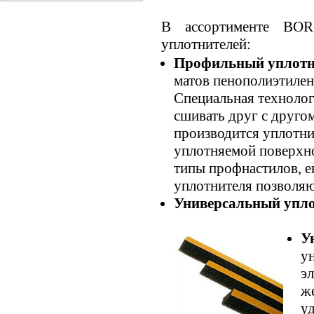
В ассортименте BOR
уплотнителей:
Профильный уплотн
матов пенополиэтиле
Специальная технолог
сшивать друг с друго
производится уплотн
уплотняемой поверхно
типы профнастилов, е
уплотнителя позволяю
Универсальный упл
У
ун
э
же
у